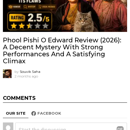
Phool Pishi O Edward Review (2026):
A Decent Mystery With Strong
Performances And A Satisfying
Climax
by
Souvik Saha
2 months ago
COMMENTS
OUR SITE
FACEBOOK
Leave
Comment
*