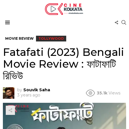
FOL
S
US
Menu
MOVIE REVIEW
TOLLYWOOD
Fatafati (2023) Bengali
Movie Review : ফাটাফাটি
রিভিউ
by
Souvik Saha
35.1k
Views
3 years ago