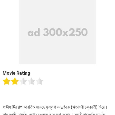
Movie Rating
ফাটাফাটির গল্প আবর্তিত হয়েছে ফুল্লরা ভাদুড়িকে (ঋতাভরী চক্রবর্তী) ঘিরে।
তাঁর স্বামী, শাশুড়ি, ছোট্ট দেওরকে ঘিরে ভরা সংসার। স্বামী বাচস্পতি ভাদুড়ি