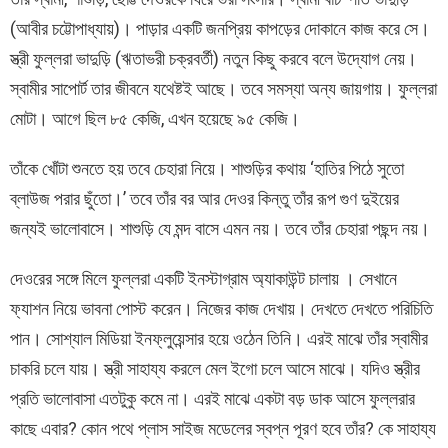
(আবীর চট্টোপাধ্যায়)। পাড়ার একটি জনপ্রিয় কাপড়ের দোকানে কাজ করে সে।
স্ত্রী ফুল্লরা ভাদুড়ি (ঋতাভরী চক্রবর্তী) নতুন কিছু করবে বলে উদ্যোগ নেয়।
স্বামীর সাপোর্ট তার জীবনে যথেষ্টই আছে। তবে সমস্যা অন্য জায়গায়। ফুল্লরা
মোটা। আগে ছিল ৮৫ কেজি, এখন হয়েছে ৯৫ কেজি।
তাঁকে খোঁটা শুনতে হয় তবে চেহারা নিয়ে। শাশুড়ির কথায় ‘হাতির পিঠে সুতো
ব্লাউজ পরার ছুঁতো।’ তবে তাঁর বর আর দেওর কিন্তু তাঁর রূপ গুণ দুইয়ের
জন্যই ভালোবাসে। শাশুড়ি যে মন্দ বাসে এমন নয়। তবে তাঁর চেহারা পছন্দ নয়।
দেওরের সঙ্গে মিলে ফুল্লরা একটি ইনস্টাগ্রাম অ্যাকাউন্ট চালায় । সেখানে
ফ্যাশন নিয়ে ভাবনা পোস্ট করেন। নিজের কাজ দেখায়। দেখতে দেখতে পরিচিতি
পান। সোশ্যাল মিডিয়া ইনফ্লুয়েন্সার হয়ে ওঠেন তিনি। এরই মাঝে তাঁর স্বামীর
চাকরি চলে যায়। স্ত্রী সাহায্য করলে মেল ইগো চলে আসে মাঝে। যদিও স্ত্রীর
প্রতি ভালোবাসা এতটুকু কমে না। এরই মাঝে একটা বড় ডাক আসে ফুল্লরার
কাছে এবার? কোন পথে প্লাস সাইজ মডেলের স্বপ্ন পূরণ হবে তাঁর? কে সাহায্য