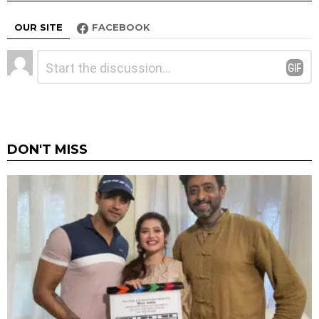
OUR SITE
FACEBOOK
Leave
Comment
*
a
Reply
DON'T MISS