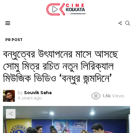
FOL
S
US
Menu
PR POST
বন্ধুত্বের উৎযাপনের মাসে আসছে
সোমু মিত্র রচিত নতুন লিরিক্যাল
মিউজিক ভিডিও ‘বন্ধুর জন্মদিনে’
by
Souvik Saha
1.5k
Views
4 years ago