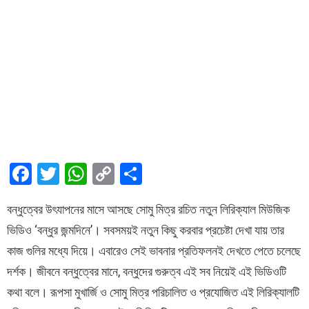
F
T
W
C
S
a
wi
h
o
h
বন্ধুত্বের উৎযাপনের মাসে আসছে সোমু মিত্র রচিত নতুন লিরিক্যাল মিউজিক
ce
tt
at
py
ar
ভিডিও ‘বন্ধুর জন্মদিনে’। সবসময়ই নতুন কিছু করবার প্রচেষ্টা দেখা যায় তার
b
er
s
Li
e
কাজ গুলির মধ্যে দিয়ে। এবারেও সেই ভাবনার প্রতিফলনই দেখতে পেতে চলেছে
o
A
n
দর্শক। জীবনে বন্ধুত্বের মানে, বন্ধুদের গুরুত্ব এই সব নিয়েই এই ভিডিওটি
o
p
k
কথা বলে। রূপসা মুখার্জি ও সোমু মিত্র পরিচালিত ও প্রযোজিত এই লিরিক্যালটি
k
p