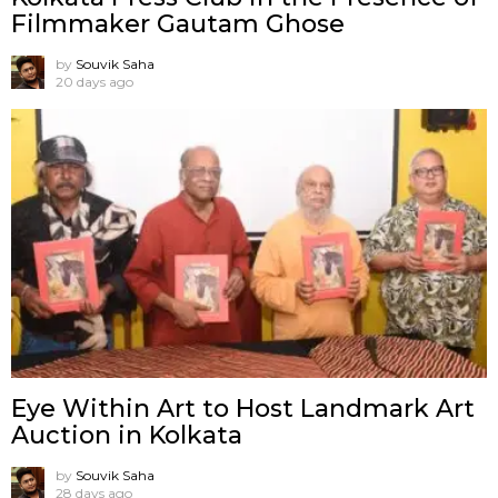
Filmmaker Gautam Ghose
by
Souvik Saha
20 days ago
Eye Within Art to Host Landmark Art
Auction in Kolkata
by
Souvik Saha
28 days ago