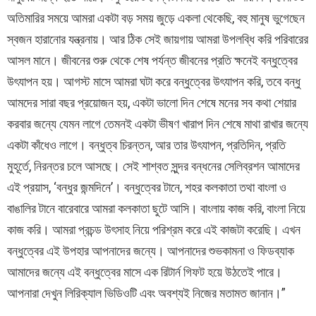
অতিমারির সময়ে আমরা একটা বড় সময় জুড়ে একলা থেকেছি, বহু মানুষ ভুগেছেন
স্বজন হারানোর যন্ত্রনায়। আর ঠিক সেই জায়গায় আমরা উপলব্ধি করি পরিবারের
আসল মানে। জীবনের শুরু থেকে শেষ পর্যন্ত জীবনের প্রতি ক্ষনেই বন্ধুত্বের
উৎযাপন হয়। আগস্ট মাসে আমরা ঘটা করে বন্ধুত্বের উৎযাপন করি, তবে বন্ধু
আমদের সারা বছর প্রয়োজন হয়, একটা ভালো দিন শেষে মনের সব কথা শেয়ার
করবার জন্যে যেমন লাগে তেমনই একটা ভীষণ খারাপ দিন শেষে মাথা রাখার জন্যে
একটা কাঁধেও লাগে। বন্ধুত্ব চিরন্তন, আর তার উৎযাপন, প্রতিদিন, প্রতি
মুহূর্তে, নিরন্তর চলে আসছে। সেই শাশ্বত সুন্দর বন্ধনের সেলিব্রশন আমাদের
এই প্রয়াস, ‘বন্ধুর জন্মদিনে’। বন্ধুত্বের টানে, শহর কলকাতা তথা বাংলা ও
বাঙালির টানে বারেবারে আমরা কলকাতা ছুটে আসি। বাংলায় কাজ করি, বাংলা নিয়ে
কাজ করি। আমরা প্রচন্ড উৎসাহ নিয়ে পরিশ্রম করে এই কাজটা করেছি। এখন
বন্ধুত্বের এই উপহার আপনাদের জন্যে। আপনাদের শুভকামনা ও ফিডব্যাক
আমাদের জন্যে এই বন্ধুত্বের মাসে এক রিটার্ন গিফট হয়ে উঠতেই পারে।
আপনারা দেখুন লিরিক্যাল ভিডিওটি এবং অবশ্যই নিজের মতামত জানান।”