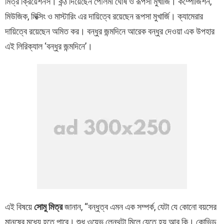
মিত্র ক্রিয়েশনস। কন্ঠ দিয়েছেন পৌলমী ঘোষ ও রূপসা মুখার্জি। কম্পোজিশন,
মিউজিক, মিক্সিং ও মাস্টারিং এর দায়িত্বে রয়েছেন রূপসা মুখার্জি। ক্যামেরার
দায়িত্বে রয়েছেন অমিত কর। বন্ধুর জন্মদিনে আরেক বন্ধুর দেওয়া এক উপহার
এই লিরিক্যাল ‘বন্ধুর জন্মদিনে’।
এই বিষয়ে
সোমু মিত্র
জানান, “বন্ধুত্ব এমন এক সম্পর্ক, যেটা যে কোনো বয়সের
মানুষের মধ্যে হতে পারে। শুধু ওয়েভ লেন্থটা মিলে যেতে হয় আর কি। কোভিড