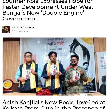
Soumen Kole Expresses Hope for
Faster Development Under West
Bengal’s New ‘Double Engine’
Government
by
Souvik Saha
20 days ago
Anish Kanjilal’s New Book Unveiled at
Kolkata Press Club in the Presence of