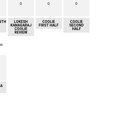
0
0
0
NTH
LOKESH
COOLIE
COOLIE
KANAGARAJ
FIRST HALF
SECOND
COOLIE
HALF
REVIEW
NA