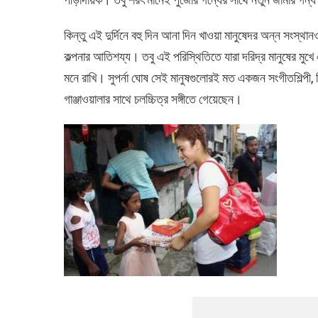
o
A
n
o
p
k
কিন্তু এই দুর্দিনে বহু দিন আনা দিন খাওয়া মানুষেদর অন্ন সংস্
k
p
কল্পনার আতিশয্য। তবু এই পরিস্থিতিতে যারা দরিদ্র মানুষের মু
মনে রাখি। সুপর্না ঘোষ সেই মানুষগুলোরই মত একজন সংগীতশিল্পী, যিনি
গাঞ্জাওয়ালার সাথে চলচ্চিত্র সঙ্গীতে গেয়েছেন।