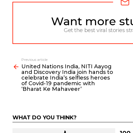
Want more stuf
NEWSLETTER
Get the best viral stories st
Previous article
See
United Nations India, NITI Aayog
more
and Discovery India join hands to
celebrate India’s selfless heroes
of Covid-19 pandemic with
‘Bharat Ke Mahaveer’
WHAT DO YOU THINK?
100