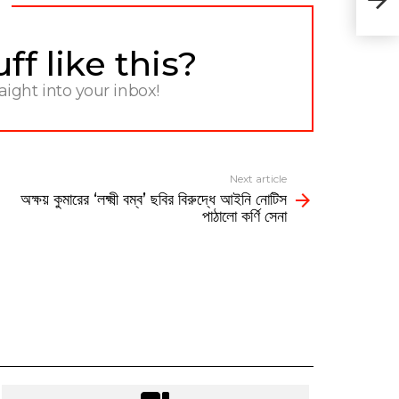
পাঠালো
f like this?
raight into your inbox!
Next article
অক্ষয় কুমারের ‘লক্ষ্মী বম্ব’ ছবির বিরুদ্ধে আইনি নোটিস
পাঠালো কর্ণি সেনা