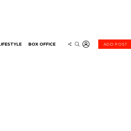
LOGIN
FOLLOW
SEARCH
LIFESTYLE
BOX OFFICE
ADD POST
US