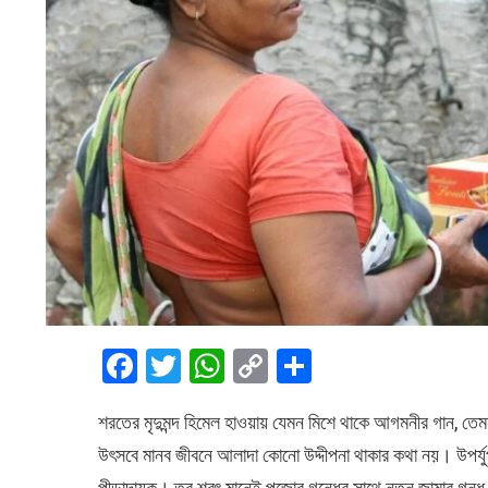
F
T
W
C
S
a
wi
h
o
h
শরতের মৃদুমন্দ হিমেল হাওয়ায় যেমন মিশে থাকে আগমনীর গান, ত
ce
tt
at
py
ar
উৎসবে মানব জীবনে আলাদা কোনো উদ্দীপনা থাকার কথা নয়। উপর্যু
b
er
s
Li
e
পীড়াদায়ক। তবু শরৎ মানেই পুজোর গন্ধের সাথে নতুন জামার গন্