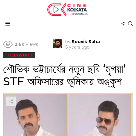
FOL
S
US
Menu
by
Souvik Saha
2.6k
Views
6 years ago
TOLLYWOOD
শৌভিক ভট্টাচার্যের নতুন ছবি ‘মৃগয়া’
STF অফিসারের ভূমিকায় অঙ্কুশ