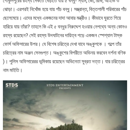
গোকুলপুরের রহস্য সৈকতে বেড়াতে যায় ৫ বন্ধু- স্যাম, জো, রিকি, আইভি ও
ঝোড়া। এরপরই নিখোঁজ হয়ে যায় পাঁচ বন্ধু। সম্ভ্রান্ত, বিত্তশালী পরিবারের পাঁচ
ছেলেমেয়ে। এদের মধ্যে একজনের দাদা আবার মন্ত্রীও। কীভাবে ঘুরতে গিয়ে
হারিয়ে যায় তাঁরা? তাহলে কি এই ৫ বন্ধুর নিরুদ্দেশ হওয়ার নেপথ্যে অন্য কোনও
রহস্য রয়েছেন? সেই রহস্য উদঘাটনের দায়িত্ব পড়ে একজন স্পেশ্যাল টাস্ক
ফোর্স অফিসারের উপর। যে বিশেষ চরিত্রে দেখা যাবে অঙ্কুশকে । গল্পে তাঁর
চরিত্রের নাম অঞ্জন সেনগুপ্ত। অঙ্কুশের বিপরীতে অভিনয় করবেন দর্শনা বণিক
)। পুলিস অফিসারেরর ভূমিকায় রয়েছেন অভিনেতা সুব্রত দত্ত। যার চরিত্রের
নাম মাইতি।