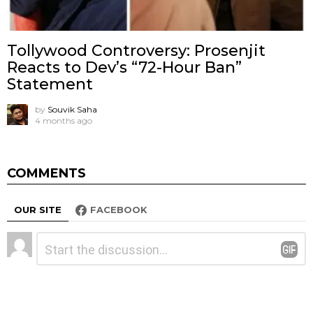
Tollywood Controversy: Prosenjit
Reacts to Dev’s “72-Hour Ban”
Statement
by
Souvik Saha
4 months ago
COMMENTS
OUR SITE
FACEBOOK
Leave
Comment
*
a
Reply