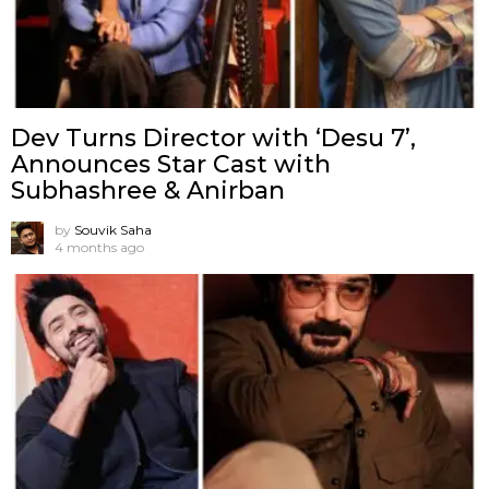
Dev Turns Director with ‘Desu 7’,
Announces Star Cast with
Subhashree & Anirban
by
Souvik Saha
4 months ago