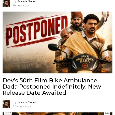
by
Souvik Saha
6 days ago
Dev’s 50th Film Bike Ambulance
Dada Postponed Indefinitely; New
Release Date Awaited
by
Souvik Saha
28 days ago