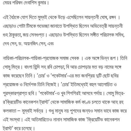
মেয়র পরিষদ দেবাশিস কুমার।
এই বৈঠকে যোগ দিতে মুম্বই থেকে উড়ে এসেছিলেন সায়ন্তনী ঘোষ, রঙ্গন ।
এছাড়াও গোটা টিমকে শুভেচ্ছা জানাতে উপস্থিত ছিলেন অভিনেত্রী সায়ন্তনী
গুহ ঠাকুরতা, জয় সেনগুপ্ত। এছাড়াও উপস্থিত ছিলেন সঙ্গীত পরিচালক সমিধ,
দেব সেন, ড. অয়নজিৎ সেন, এবং
নায়িকা-পরিচালক-গায়িকা-প্রযোজক সমাজ সেবক । এক অঙ্গে ভিন্ন রূপ। তিনি
সোমু মিত্র। বাংলা হিন্দি সহ রবি চোপড়া, বি আর চোপড়ার মত বড় নামের সঙ্গে
কাজ করেছেন তিনি। ‘চোর’ ও ‘পকেটমার’-এর মত জনপ্রিয় দুটি ছোট ছবির
প্রয়োজক ও নির্দেশক তিনি নিজেই। ‘চোর’ ইতিমধ্যেই বহুল আলোচিত ও
পুরস্কারপ্রাপ্ত ছবি। ‘পকেটমার’-ও খুব শিগগিরই আসবে পর্দায়। সোমু মিত্র-
র‘ক্রিয়েটিভ কানেকশন ট্রাস্ট’ থেকে সামাজিক কর্ম কাণ্ড চলতে থাকে আহ রহ
কলকাতা – মুম্বাই সর্বত্র । শুধু মানুষ নয় পুশদের জন্যও সমান ভাবে কাজ করে
এই সংস্থা। এই অতিমারিতেও নানান সামাজিক কাজ ‘ক্রিয়েটিভ কানেকশন
ট্রাস্ট’ করে চলেছে।