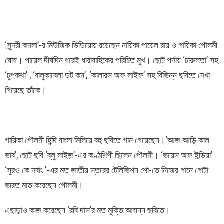
‘সুন্দরী কমলা’-র মিউজিক ভিডিয়োয় রয়েছেন নায়িকা পায়েল রায় ও গায়িকা পৌলমী
ঘোষ। পায়েল দীর্ঘদিন ধরেই ধারাবাহিকের পরিচিত মুখ। ছোট পর্দায় ‘চারুলতা’ সহ
‘চুপকথা’ , ‘বালুকাবেলা ডট কম’, ‘কালারস অফ লাইফ’ সহ বিভিন্ন ছবিতে দেখা
গিয়েছে তাঁকে।
গায়িকা পৌলমী হিন্দি বাংলা মিলিয়ে বহু ছবিতে গান গেয়েছেন।‘আজ আড়ি কাল
ভাব’, ছোট ছবি ‘ব্লু লাইজ়’-এর কণ্ঠশিল্পী ছিলেন পৌলমী। ‘ভয়েস অফ ইন্ডিয়া’
‘সুরও কে দবাং ’-এর মত জাতীয় স্তরের টেলিভিশন শো-তে নিজের গানে গোটা
ভারত মাত করেছেন পৌলমী।
এছাড়াও কাজ করেছেন ‘রবি দাস’র মত মুক্তি আসন্ন ছবিতে।