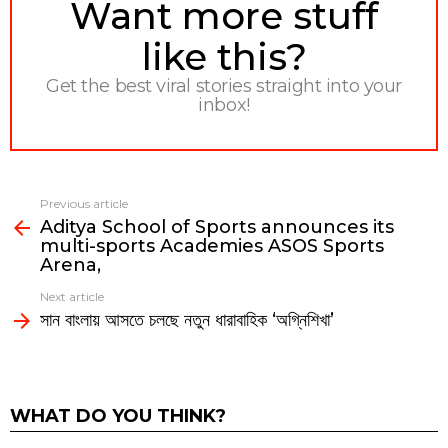
NEWSLETTER
Want more stuff
like this?
Get the best viral stories straight into your
inbox!
Previous article
See
Aditya School of Sports announces its
more
multi-sports Academies ASOS Sports
Arena,
Next article
সান বাংলায় আসতে চলছে নতুন ধারাবাহিক ‘অগ্নিশিখা’
WHAT DO YOU THINK?