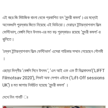
এই বছর জি মিউজিক বাংলা থেকে প্রকাশিত হল ‘সুন্দরী কমলা’।এর মধ্যেই
অনেকগুলি পুরস্কার জিতে নিয়েছে এই ভিডিয়ো। দেরাদুন ইন্টারন্যাশনাল ফিল্ম
ফেস্টিভাল, বেঙ্গলি সিনে উৎসব-এর মত বড় পুরস্কারও রয়েছে ‘সুন্দরী কমলা’-র
ঝুলিতে।
‘চম্বল ইন্টারন্যাশনাল ফিল্ম ফেস্টিভাল’ এসেরা গায়িকার সম্মান পেয়েছেন পৌলমী
।
এছাড়া দিল্লীর ‘বেঙ্গলি সিনে উৎসব ’, ‘এল আই এফ এফ টি ফিল্মোৎসব’(‘LIFFT
Filmotsav 2020’), লিফট অফ সেশান এউকে (‘Lift-Off sessions
UK’) র মত জাগায় নির্বাচিত হয়েছে ‘সুন্দরী কমলা’ ।
দেখে নিন গানটি ঃ