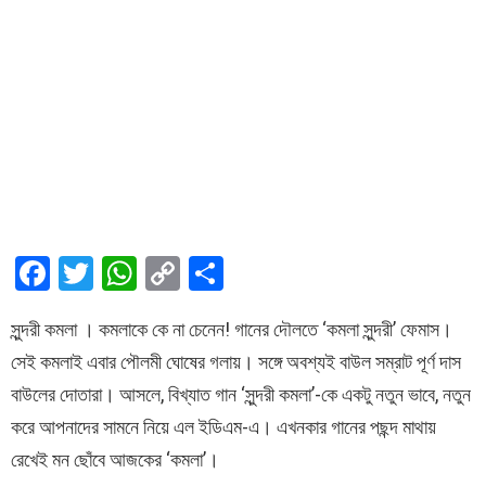
F
T
W
C
S
a
wi
h
o
h
সুন্দরী কমলা । কমলাকে কে না চেনেন! গানের দৌলতে ‘কমলা সুন্দরী’ ফেমাস।
ce
tt
at
py
ar
সেই কমলাই এবার পৌলমী ঘোষের গলায়। সঙ্গে অবশ্যই বাউল সম্রাট পূর্ণ দাস
b
er
s
Li
e
বাউলের দোতারা। আসলে, বিখ্যাত গান ‘সুন্দরী কমলা’-কে একটু নতুন ভাবে, নতুন
o
A
n
করে আপনাদের সামনে নিয়ে এল ইডিএম-এ। এখনকার গানের পছন্দ মাথায়
o
p
k
রেখেই মন ছোঁবে আজকের ‘কমলা’।
k
p