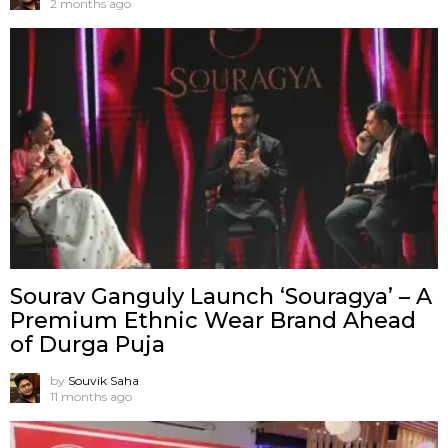
2 months ago
Sourav Ganguly Launch ‘Souragya’ – A
Premium Ethnic Wear Brand Ahead
of Durga Puja
by
Souvik Saha
11 months ago