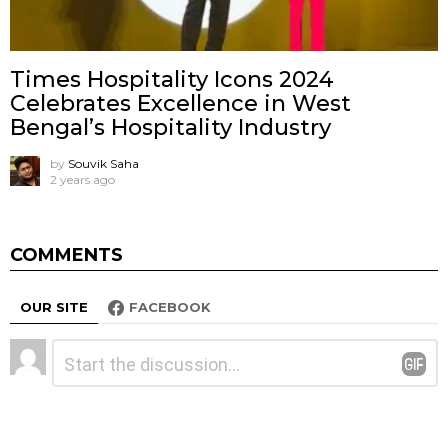
Times Hospitality Icons 2024
Celebrates Excellence in West
Bengal’s Hospitality Industry
by
Souvik Saha
2 years ago
COMMENTS
OUR SITE
FACEBOOK
Leave
Comment
*
a
Reply