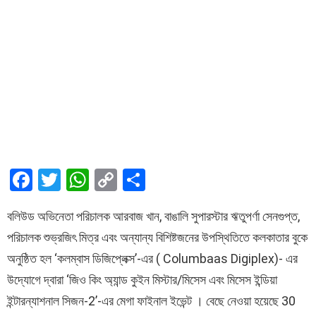
F
T
W
C
S
a
wi
h
o
h
বলিউড অভিনেতা পরিচালক আরবাজ খান, বাঙালি সুপারস্টার ঋতুপর্ণা সেনগুপ্ত,
ce
tt
at
py
ar
পরিচালক শুভ্রজিৎ মিত্র এবং অন্যান্য বিশিষ্টজনের উপস্থিতিতে কলকাতার বুকে
b
er
s
Li
e
অনুষ্ঠিত হল ‘কলম্বাস ডিজিপ্লেক্স’-এর ( Columbaas Digiplex)- এর
o
A
n
উদ্যোগে দ্বারা ‘জিও কিং অ্যান্ড কুইন মিস্টার/মিসেস এবং মিসেস ইন্ডিয়া
o
p
k
ইন্টারন্যাশনাল সিজন-2’-এর মেগা ফাইনাল ইভেন্ট । বেছে নেওয়া হয়েছে 30
k
p