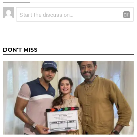
Leave
Comment
*
a
Reply
DON'T MISS