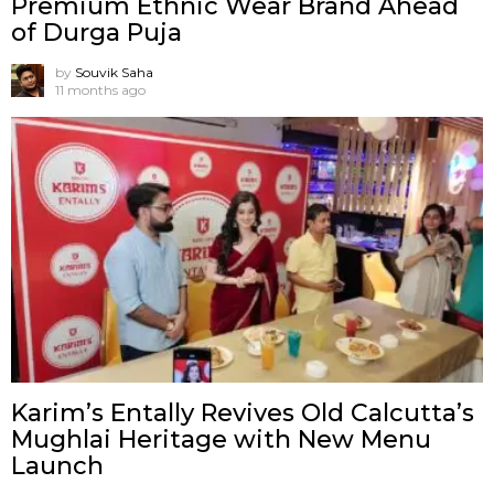
Premium Ethnic Wear Brand Ahead
of Durga Puja
by
Souvik Saha
11 months ago
Karim’s Entally Revives Old Calcutta’s
Mughlai Heritage with New Menu
Launch