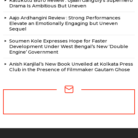
Katukutu Buro Review : Ujaan Ganguly’s Superhero
Drama Is Ambitious But Uneven
Aajo Ardhangini Review : Strong Performances
Elevate an Emotionally Engaging but Uneven
Sequel
Soumen Kole Expresses Hope for Faster
Development Under West Bengal’s New ‘Double
Engine’ Government
Anish Kanjilal’s New Book Unveiled at Kolkata Press
Club in the Presence of Filmmaker Gautam Ghose
NEWSLETTER