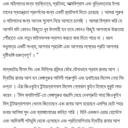
এবং মহিলাদের জন্য ব্যক্তিত্ব, প্রতিভা, আত্মবিশ্বাস এবং বুদ্ধিমত্তার উপর
তাদের স্বতন্ত্রতা প্রদর্শনের জন্য একটি প্ল্যাটফর্ম দিতে চেয়েছে । আমরা পুরুষ
ও মহিলাদের জন্য অনেক সুযোগ নিয়ে আসতে চলেছি । আমরা বিশ্বাস করি যে
আপনি যদি কোনও কিছুতে খুব উৎসাহী হন তবে কোনও কিছুই আপনাকে উচ্চতায়
পৌঁছাতে এবং নতুন মাইলফলক স্থাপন করতে বাধা দিতে পারে না । বয়স
শুধুমাত্র একটি সংখ্যা, আপনার প্রচেষ্টা এবং আপনার লক্ষ্যের প্রতি আপনার
দৃষ্টিভঙ্গি গুরুত্বপূর্ণ । ”
মাস্কাটের নীলম সিং এবং দিল্লির রবিন্দর কৌর যৌথভাবে প্রথম রানার আপ ।
দ্বিতীয় রানার আপ হন বেঙ্গালুরুর শালিনী পারুপুদি এবং দুবাইয়ের মিসেস নেহা সিং
গুপ্তা । এঁরা জিওকুইন ইন্টারন্যাশনাল মিসেস গ্লোবাল কুইন হিসাবে মুকুট লাভ
করেন । ‘মিস ক্যাটাগরি’-তে বেঙ্গালুরুর বাঙালি মেয়ে দেবশ্রুতি সাহা জিওকুইন
মিস ইন্টারন্যাশনাল খেতাব জিতেছেন এবং রানার আপ হয়েছেন এমপির ছোট শহর
গুনার আশিমা সুদ এবং ম্যাঙ্গালোরের কান্তি গারি । যিনি একজন এয়ার হোস্টেস
এবং আদিবাসী পটভূমি থেকে এসেছেন এবং প্রতিযোগিতায় দ্বিতীয় রানার আপ