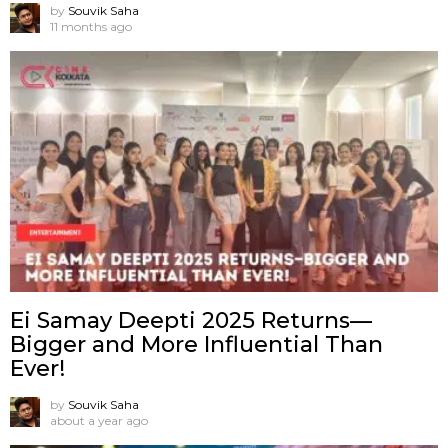
by
Souvik Saha
11 months ago
Ei Samay Deepti 2025 Returns—
Bigger and More Influential Than
Ever!
by
Souvik Saha
about a year ago