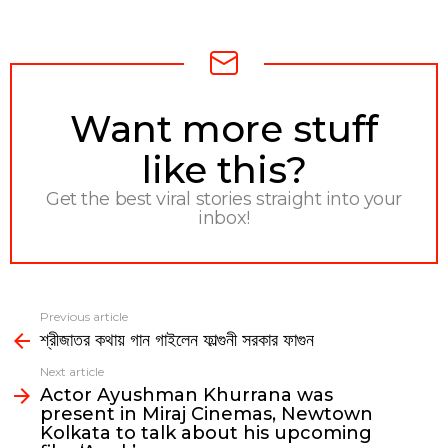
NEWSLETTER
Want more stuff
like this?
Get the best viral stories straight into your
inbox!
Previous article
See
শ্রীজাতর কথায় গান গাইলেন ফাল্গুনী সরকার ফাগুন
more
Next article
Actor Ayushman Khurrana was
present in Miraj Cinemas, Newtown
Kolkata to talk about his upcoming