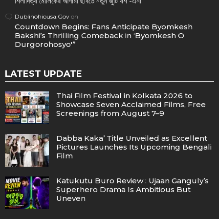
শিলাদিত্য মৌলিকের আগামী ছবিতে নতুন জুটি যশ -এনা
Dublinohiousa.Gov
on
Countdown Begins: Fans Anticipate Byomkesh
Bakshi’s Thrilling Comeback in ‘Byomkesh O
Durgorohosyo'”
LATEST UPDATE
Thai Film Festival in Kolkata 2026 to
Showcase Seven Acclaimed Films, Free
Screenings from August 7–9
Dabba Kaka’ Title Unveiled as Excellent
Pictures Launches Its Upcoming Bengali
Film
Katukutu Buro Review : Ujaan Ganguly’s
Superhero Drama Is Ambitious But
Uneven