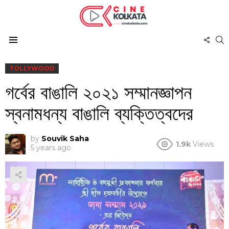
FOL
S
US
Menu
TOLLYWOOD
গর্বের বাঙালি ২০২১ সম্মানজ্ঞাপন
স্বনামধন্য বাঙালি ব্যক্তিত্বদের
by
Souvik Saha
1.9k
Views
5 years ago