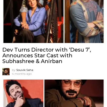
Dev Turns Director with ‘Desu 7’,
Announces Star Cast with
Subhashree & Anirban
by
Souvik Saha
4 months ago