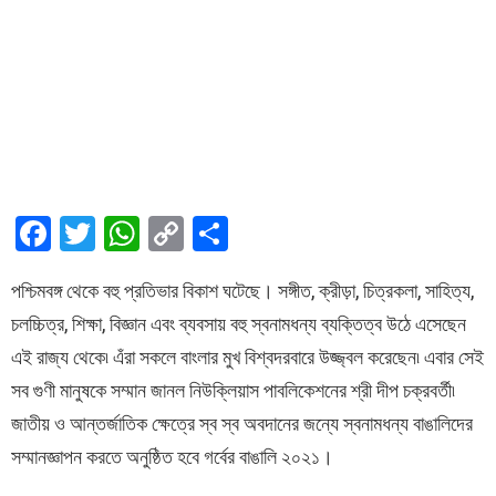
F
T
W
C
S
a
wi
h
o
h
পশ্চিমবঙ্গ থেকে বহু প্রতিভার বিকাশ ঘটেছে। সঙ্গীত, ক্রীড়া, চিত্রকলা, সাহিত্য,
ce
tt
at
py
ar
চলচ্চিত্র, শিক্ষা, বিজ্ঞান এবং ব্যবসায় বহু স্বনামধন্য ব্যক্তিত্ব উঠে এসেছেন
b
er
s
Li
e
এই রাজ্য থেকে৷ এঁরা সকলে বাংলার মুখ বিশ্বদরবারে উজ্জ্বল করেছেন৷ এবার সেই
o
A
n
সব গুণী মানুষকে সম্মান জানল নিউক্লিয়াস পাবলিকেশনের শ্রী দীপ চক্রবর্তী৷
o
p
k
জাতীয় ও আন্তর্জাতিক ক্ষেত্রে স্ব স্ব অবদানের জন্যে স্বনামধন্য বাঙালিদের
k
p
সম্মানজ্ঞাপন করতে অনুষ্ঠিত হবে গর্বের বাঙালি ২০২১।