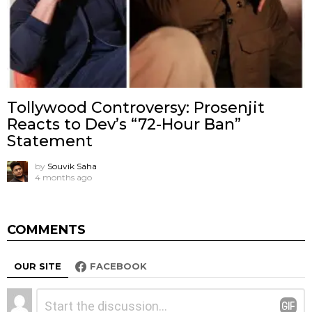
Tollywood Controversy: Prosenjit
Reacts to Dev’s “72-Hour Ban”
Statement
by
Souvik Saha
4 months ago
COMMENTS
OUR SITE
FACEBOOK
Leave
Comment
*