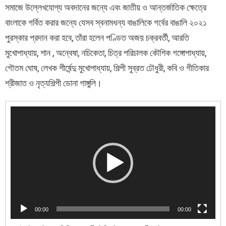
সমাজে উল্লেখযোগ্য অবদানের জন্যে এবং জাতীয় ও আন্তর্জাতিক ক্ষেত্রে
বাংলাকে গর্বিত করার জন্যে যেসব স্বনামধন্য বাঙালিকে গর্বের বাঙালি ২০২১
পুরস্কার প্রদান করা হবে, তাঁরা হলেন পণ্ডিত অজয় চক্রবর্তী, আরতি
মুখোপাধ্যায়, শান , অন্বেষা, নচিকেতা, চিত্র পরিচালক কৌশিক গঙ্গোপাধ্যায়,
গৌতম ঘোষ, লেখক শীর্ষেন্দু মুখোপাধ্যায়, শিল্পী সুব্রত ঢৌধুরী, কবি ও গীতিকার
শ্রীজাত ও নৃত্যশিল্পী ডোনা গাঙ্গুলি।
V
i
d
e
o
P
l
a
y
e
00:00
00:00
r