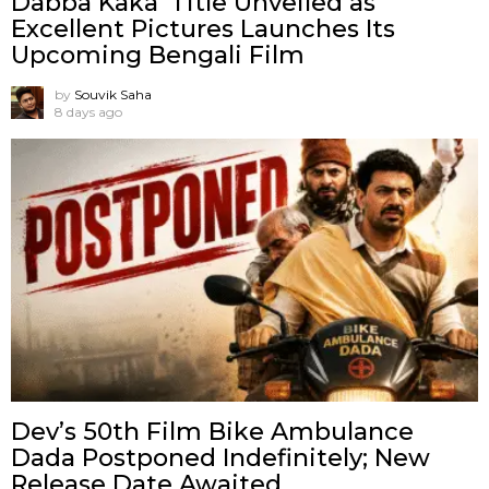
Dabba Kaka’ Title Unveiled as
Excellent Pictures Launches Its
Upcoming Bengali Film
by
Souvik Saha
8 days ago
Dev’s 50th Film Bike Ambulance
Dada Postponed Indefinitely; New
Release Date Awaited