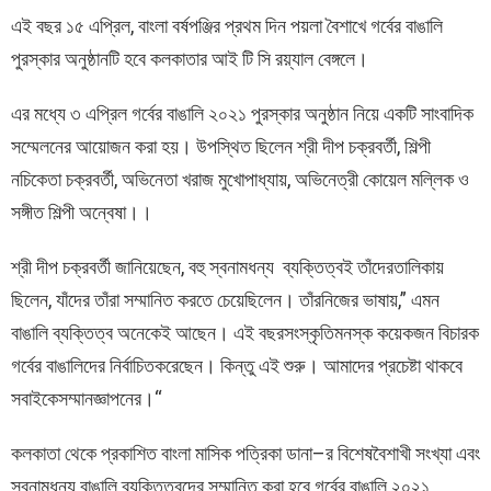
এই
বছর
১৫
এপ্রিল
,
বাংলা
বর্ষপঞ্জির
প্রথম
দিন
পয়লা
বৈশাখে
গর্বের
বাঙালি
পুরস্কার
অনুষ্ঠানটি
হবে
কলকাতার
আই
টি
সি
রয়্যাল
বেঙ্গলে
।
এর মধ্যে ৩ এপ্রিল গর্বের বাঙালি ২০২১ পুরস্কার অনুষ্ঠান নিয়ে একটি সাংবাদিক
সম্মেলনের আয়োজন করা হয়। উপস্থিত ছিলেন শ্রী দীপ চক্রবর্তী, শিল্পী
নচিকেতা চক্রবর্তী, অভিনেতা খরাজ মুখোপাধ্যায়, অভিনেত্রী কোয়েল মল্লিক ও
সঙ্গীত শিল্পী অন্বেষা।।
শ্রী
দীপ
চক্রবর্তী
জানিয়েছেন
,
বহু
স্বনামধন্য
ব্যক্তিত্বই
তাঁদের
তালিকায়
ছিলেন
,
যাঁদের
তাঁরা
সম্মানিত
করতে
চেয়েছিলেন
।
তাঁর
নিজের
ভাষায়
,”
এমন
বাঙালি
ব্যক্তিত্ব
অনেকেই
আছেন
।
এই
বছর
সংস্কৃতিমনস্ক
কয়েকজন
বিচারক
গর্বের
বাঙালিদের
নির্বাচিত
করেছেন
।
কিন্তু
এই
শুরু
।
আমাদের
প্রচেষ্টা
থাকবে
সবাইকে
সম্মানজ্ঞাপনের
।
“
কলকাতা
থেকে
প্রকাশিত
বাংলা
মাসিক
পত্রিকা
ডানা
–
র
বিশেষ
বৈশাখী
সংখ্যা
এবং
স্বনামধন্য
বাঙালি
ব্যক্তিত্বদের
সম্মানিত
করা
হবে
গর্বের
বাঙালি
২০২১