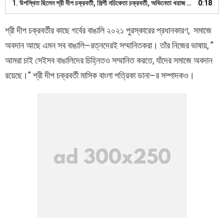
1.
উপস্থিত ছিলেন শ্রী দীপ চক্রবর্তী, শিল্পী নচিকেতা চক্রবর্তী, অভিনেতা খরাজ মুখোপাধ্যায়, অভিনেত্রী কোয়েল মল্লিক ও সঙ্গীত শিল্পী অন্বেষা।
0:18
শ্রী
দীপ
চক্রবর্তীর
কাছে
গর্বের
বাঙালি
২০২১
পুরস্কারের
প্রধান
কারণ
,
সমাজে
অবদান
আছে
এমন
সব
বাঙালি
–
রত্নদেরই
সম্মানিত
করা
।
তাঁর
নিজের
ভাষায়
, ”
আমরা
চাই
সেইসব
বাঙালিদের
চিহ্নিত
ও
সম্মানিত
করতে
,
যাঁদের
সমাজে
অবদান
রয়েছে
।
”
শ্রী
দীপ
চক্রবর্তী
মাসিক
বাংলা
পত্রিকা
ডানা
–
র
সম্পাদকও
।