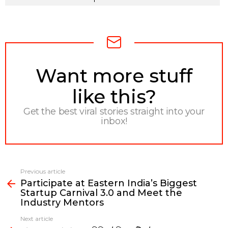
NEWSLETTER
Want more stuff
like this?
Get the best viral stories straight into your
inbox!
Previous article
See
Participate at Eastern India’s Biggest
more
Startup Carnival 3.0 and Meet the
Industry Mentors
Next article