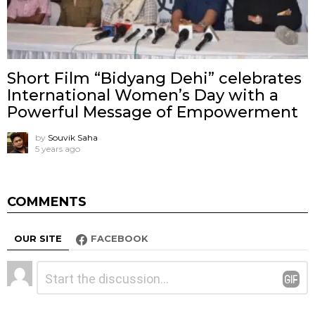
Short Film “Bidyang Dehi” celebrates
International Women’s Day with a
Powerful Message of Empowerment
by
Souvik Saha
5 years ago
COMMENTS
OUR SITE
FACEBOOK
Leave
Comment
*
a
Reply