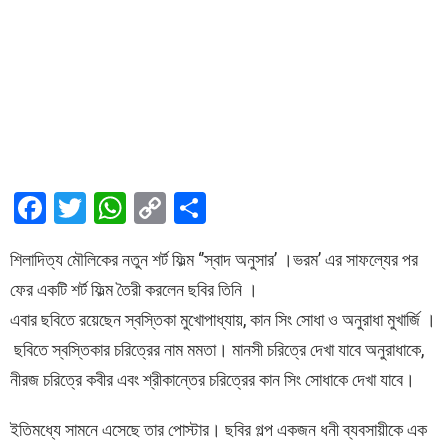
F
T
W
C
S
a
wi
h
o
h
শিলাদিত্য মৌলিকের নতুন শর্ট ফিল্ম ‘’স্বাদ অনুসার’ ।ভরম’ এর সাফল্যের পর
ce
tt
at
py
ar
ফের একটি শর্ট ফিল্ম তৈরী করলেন ছবির তিনি ।
b
er
s
Li
e
এবার ছবিতে রয়েছেন স্বস্তিকা মুখোপাধ্যায়, কান সিং সোধা ও অনুরাধা মুখার্জি ।
o
A
n
ছবিতে স্বস্তিকার চরিত্রের নাম মমতা। মানসী চরিত্রে দেখা যাবে অনুরাধাকে,
o
p
k
নীরজ চরিত্রে কবীর এবং শ্রীকান্তের চরিত্রের কান সিং সোধাকে দেখা যাবে।
k
p
ইতিমধ্যে সামনে এসেছে তার পোস্টার। ছবির গল্প একজন ধনী ব্যবসায়ীকে এক