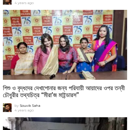
4 years ago
শিশু ও বৃদ্ধদের দেখাশোনার জন্য পরিযায়ী আয়াদের ওপর তন্বী
চৌধুরীর তথ্যচিত্র “মীরা’জ মাইন্ডারস”
by
Souvik Saha
4 years ago