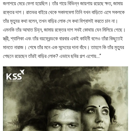
জলাশয়ে মেরে ফেলা হয়েছিল। তাঁর গায়ে বিভিন্ন জায়গায় রয়েছে ক্ষত, জামায়
রক্তের দাগ। রাতভর বাইরে থেকে সকালবেলা তিনি যখন বাড়িতে এসে সকলকে
তাঁর মৃত্যুর কথা বলেন, তখন বাড়ির লোক সে কথা বিশ্বাসই করতে চান না।
এমনকি তাঁর আঘাত চিহ্ন, জামায় রক্তের দাগ সবই কোথায় যেন মিলিয়ে গেছে।
স্ত্রী, শ্যালিকা এবং তাঁর বয়ফ্রেন্ডকে বারবার একই কাহিনী বলেও তাঁরা কিছুতেই
মানতে নারাজ। শেষে তাঁর মনে এক সন্দেহের দানা বাঁধে। তাহলে কি তাঁর মৃত্যুর
পেছনে রয়েছেন তাঁরই বাড়ির লোক? এভাবে ছবির গল্প এগোয়…”