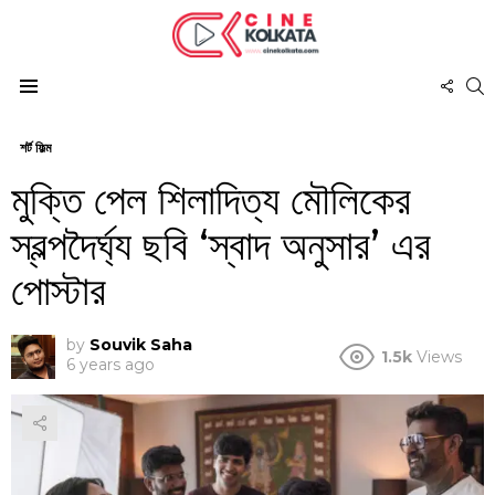
FOL
S
US
Menu
শর্ট ফিল্ম
মুক্তি পেল শিলাদিত্য মৌলিকের
স্বল্পদৈর্ঘ্য ছবি ‘স্বাদ অনুসার’ এর
পোস্টার
by
Souvik Saha
1.5k
Views
6 years ago