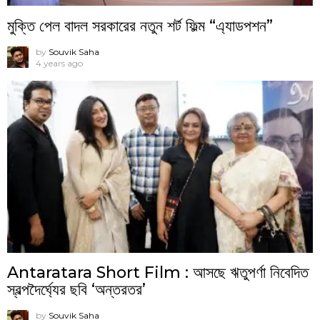
মুক্তি পেল বাদল সরকারের নতুন শর্ট ফিল্ম “এ্যাডপশন”
by
Souvik Saha
4 years ago
Antaratara Short Film : আসছে ঋতুপর্ণা নিবেদিত
স্বল্পদৈর্ঘ্যের ছবি ‘অন্তরতর’
by
Souvik Saha