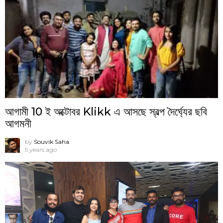
আগামী 10 ই অক্টোবর Klikk এ আসছে স্বল্প দৈর্ঘ্যের ছবি
আগমনী
by
Souvik Saha
5 years ago