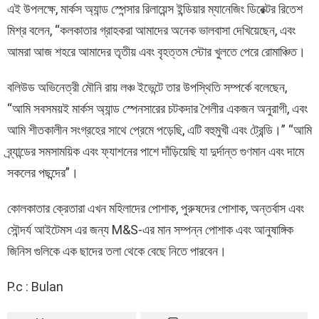
এই উপলক্ষে, মার্কস অ্যান্ড স্পেন্সার রিলায়েন্স ইন্ডিয়ার ম্যানেজিং ডিরেক্টর রিতেশ
মিশ্র বলেন, “কলকাতার গ্রাহকরা আমাদের অনেক ভালবাসা দেখিয়েছেন, এবং
আমরা আজ শহরে আমাদের তৃতীয় এবং বৃহত্তম স্টোর খুলতে পেরে রোমাঞ্চিত।
বলিউড অভিনেত্রী মৌনি রায় লঞ্চ ইভেন্টে তার উপস্থিতি সম্পর্কে বলেছেন,
“আমি সবসময়ই মার্কস অ্যান্ড স্পেনসারের চটকদার শৈলীর একজন অনুরাগী, এবং
আমি শীতকালীন সংগ্রহের সাথে প্রেমে পড়েছি, এটি বহুমুখী এবং ট্রেন্ডি।” “আমি
ব্র্যান্ডের সমসাময়িক এবং ফ্যাশনের পাশে দাঁড়িয়েছি যা দুর্দান্ত গুণমান এবং দামে
সকলের পছন্দের”।
কোলকাতার ক্রেতারা এখন মহিলাদের পোশাক, পুরুষদের পোশাক, অন্তর্বাস এবং
সৌন্দর্য আইটেমস এর জন্য M&S-এর মান সম্পন্ন পোশাক এবং আনুষাঙ্গিক
জিনিস গুলিকে এক ছাদের তলা থেকে বেছে নিতে পারবেন।
P.c : Bulan