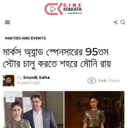
FOL
S
US
Menu
PARTIES AND EVENTS
মার্কস অ্যান্ড স্পেনসারের 95তম
স্টোর চালু করতে শহরে মৌনি রায়
by
Souvik Saha
1.4k
Views
4 years ago