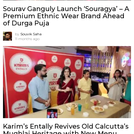
Sourav Ganguly Launch ‘Souragya’ – A
Premium Ethnic Wear Brand Ahead
of Durga Puja
by
Souvik Saha
11 months ago
Karim’s Entally Revives Old Calcutta’s
Mughlai Heritage with New Menu