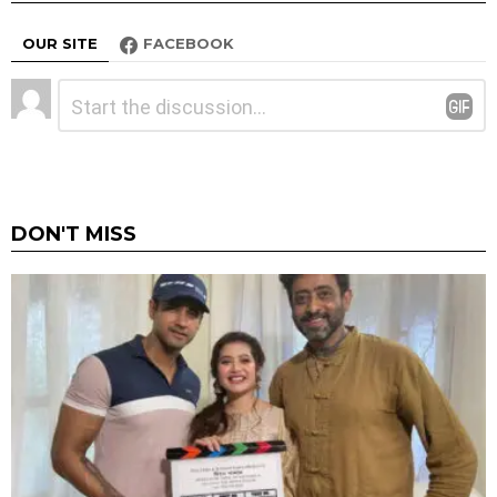
OUR SITE
FACEBOOK
Leave
Comment
*
a
Reply
DON'T MISS