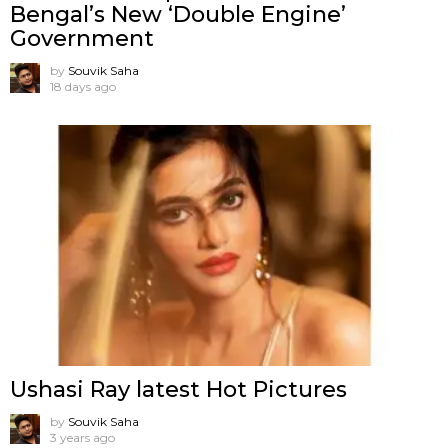
Bengal’s New ‘Double Engine’
Government
by
Souvik Saha
18 days ago
Ushasi Ray latest Hot Pictures
by
Souvik Saha
3 years ago